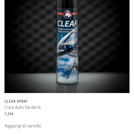
CLEAR SPRAY
Cura Auto fai-da-te
7,20
€
Aggiungi al carrello