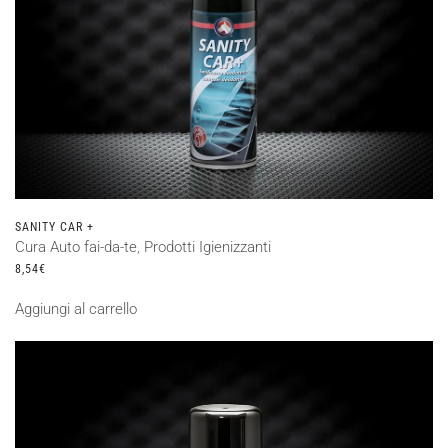
SANITY CAR +
Cura Auto fai-da-te
,
Prodotti Igienizzanti
8,54
€
Aggiungi al carrello