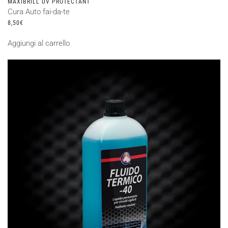
MAXIBRILL UV PROTECTANT
Cura Auto fai-da-te
8,50
€
Aggiungi al carrello