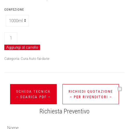
CONFEZIONE
FT-
40
Aggiungi al carrello
RED
quantità
Categoria:
Cura Auto fai-da-te
SCHEDA TECNICA
RICHIEDI QUOTAZIONE
– SCARICA PDF –
– PER RIVENDITORI –
Richiesta Preventivo
Nome