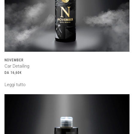
prodotto
NOVEMBER
Car Detailing
DA
16,60
€
Leggi tutto