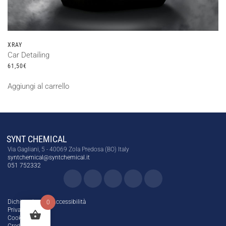
XRAY
Car Detailing
61,50
€
Aggiungi al carrello
SYNT CHEMICAL
Via Gagliani, 5 - 40069 Zola Predosa (BO) Italy
syntchemical@syntchemical.it
051 752332
Dichiarazione di Accessibilità
0
Privacy Policy
Cookie Policy
Credits