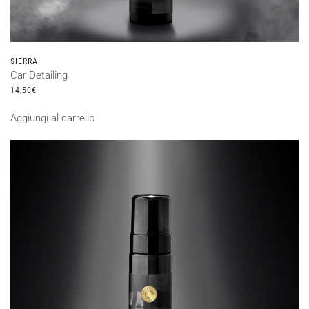
SIERRA
Car Detailing
14,50
€
Aggiungi al carrello