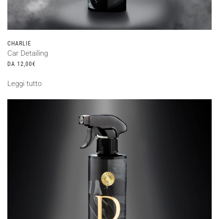
CHARLIE
Car Detailing
DA
12,00
€
Leggi tutto