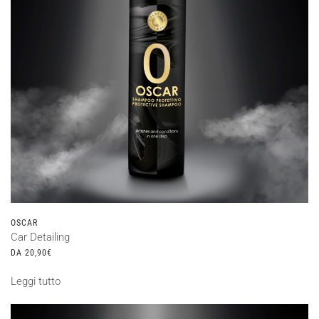
OSCAR
Car Detailing
DA
20,90
€
Leggi tutto