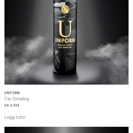
essere
scelte
nella
pagina
del
prodotto
UNIFORM
Car Detailing
DA
6,90
€
Leggi tutto