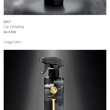
GOLF
Car Detailing
DA
8,90
€
Leggi tutto