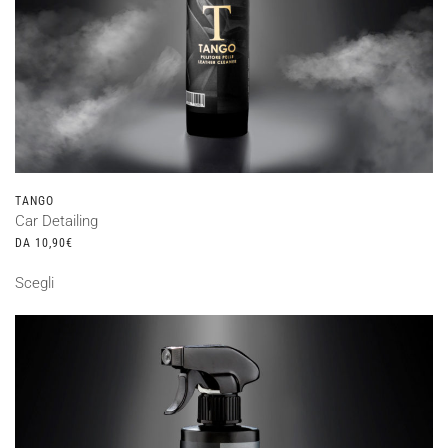
TANGO
Car Detailing
DA
10,90
€
Questo
Scegli
prodotto
ha
più
varianti.
Le
opzioni
possono