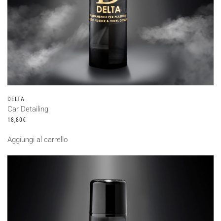
DELTA
Car Detailing
18,80
€
Aggiungi al carrello