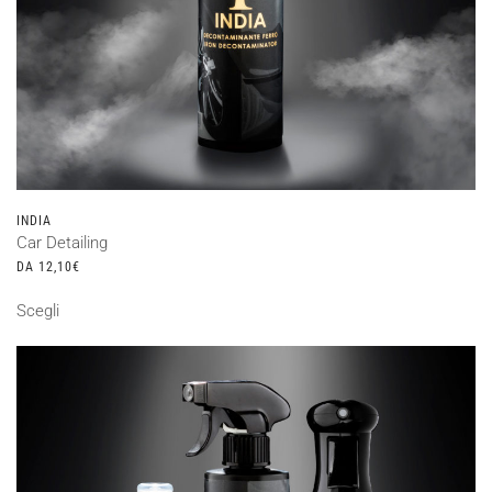
INDIA
Car Detailing
DA
12,10
€
Questo
Scegli
prodotto
ha
più
varianti.
Le
opzioni
possono