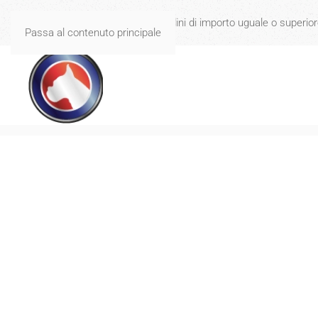
Spese di spedizione gratuite per ordini di importo uguale o superio
Passa al contenuto principale