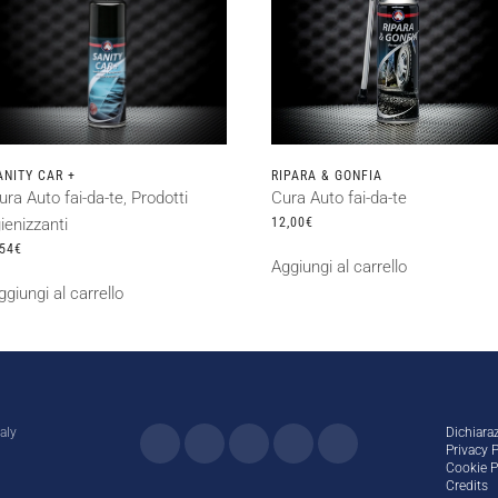
ANITY CAR +
RIPARA & GONFIA
ura Auto fai-da-te
,
Prodotti
Cura Auto fai-da-te
gienizzanti
12,00
€
,54
€
Aggiungi al carrello
ggiungi al carrello
aly
Dichiaraz
Privacy P
Cookie P
Credits