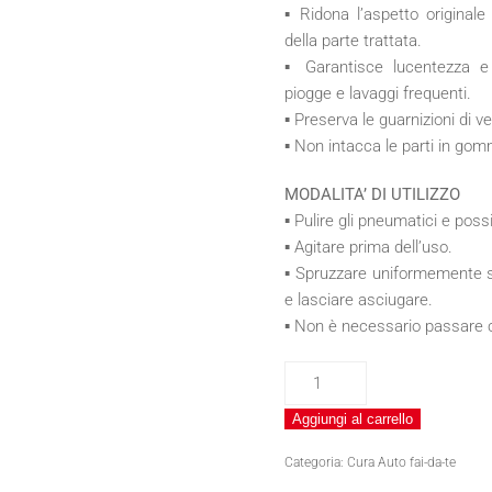
▪ Ridona l’aspetto originale
della parte trattata.
▪ Garantisce lucentezza e
piogge e lavaggi frequenti.
▪ Preserva le guarnizioni di ve
▪ Non intacca le parti in gomm
MODALITA’ DI UTILIZZO
▪ Pulire gli pneumatici e poss
▪ Agitare prima dell’uso.
▪ Spruzzare uniformemente su
e lasciare asciugare.
▪ Non è necessario passare 
LUSTRAGOMME
ULTRA
Aggiungi al carrello
quantità
Categoria:
Cura Auto fai-da-te