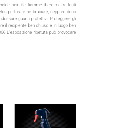
lde, scintille, fiamme libere o altre fonti
Non perforare né bruciare, neppure dopo
Indossare guanti protettivi. Proteggere gli
il recipiente ben chiuso e in luogo ben
066 L’esposizione ripetuta può provocare