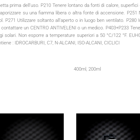
tta prima dell’uso. P210 Tenere lontano da fonti di calore, superfici ca
porizzare su una fiamma libera o altra fonte di accensione. P251 
ol. P271 Utilizzare soltanto all’aperto o in luogo ben ventilato. P280 
re, contattare un CENTRO ANTIVELENI o un medico. P403+P233 Tenere 
gi solari. Non esporre a temperature superiori a 50 °C/122 °F. EUH
Contiene : IDROCARBURI, C7, N-ALCANI, ISO-ALCANI, CICLICI
400ml, 200ml