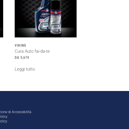
VIKING
Cura Auto fai-da-te
DA
5,67
€
Leggi tutto
ione di Accessibilità
olicy
olicy