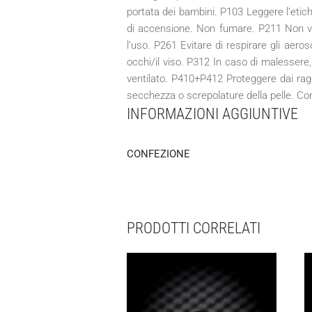
portata dei bambini. P103 Leggere l’etiche
di accensione. Non fumare. P211 Non va
l’uso. P261 Evitare di respirare gli aeros
occhi/il viso. P312 In caso di malesse
ventilato. P410+P412 Proteggere dai rag
secchezza o screpolature della pelle. 
INFORMAZIONI AGGIUNTIVE
CONFEZIONE
PRODOTTI CORRELATI