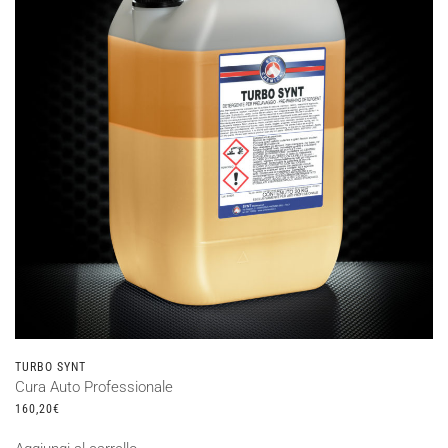
opzioni
possono
essere
scelte
nella
pagina
del
prodotto
TURBO SYNT
Cura Auto Professionale
160,20
€