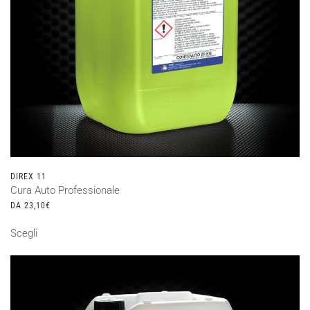
DIREX 11
Cura Auto Professionale
DA
23,10
€
Questo
Scegli
prodotto
ha
più
varianti.
Le