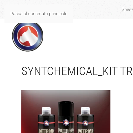
Spese
Passa al contenuto principale
SYNTCHEMICAL_KIT T