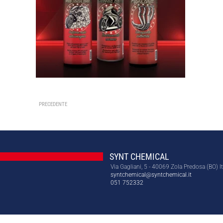
PRECEDENTE
SYNT CHEMICAL
Via Gagliani, 5 - 40069 Zola Predosa (BO) It
syntchemical@syntchemical.it
051 752332