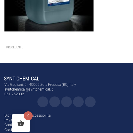
PRECEDENTE
SYNT CHEMICAL
Via Gagliani, 5 - 40069 Zola Predosa (BO) Italy
syntchemical@syntchemical.it
051 752332
Dichiarazione di Accessibilità
0
Privacy Policy
Cookie Policy
Credits