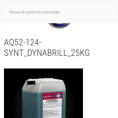
Spese di spedizione gratuite per ordini di importo uguale o
Passa al contenuto principale
superiore a 40€
Ignora
AQ52-124-
SYNT_DYNABRILL_25KG