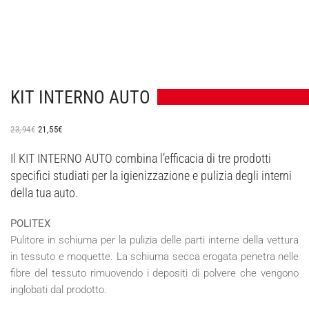
KIT INTERNO AUTO
IL
IL
23,94
€
21,55
€
PREZZO
PREZZO
ORIGINALE
ATTUALE
Il KIT INTERNO AUTO combina l’efficacia di tre prodotti
ERA:
È:
specifici studiati per la igienizzazione e pulizia degli interni
23,94€.
21,55€.
della tua auto.
POLITEX
Pulitore in schiuma per la pulizia delle parti interne della vettura
in tessuto e moquette. La schiuma secca erogata penetra nelle
fibre del tessuto rimuovendo i depositi di polvere che vengono
inglobati dal prodotto.