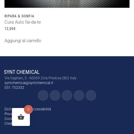
RIPARA & GONFIA
Cura Auto fai-da-te
12,00
€
Aggiungi al carrello
SYNT CHEMICAL
Via Gagliani, 5 - 40069 Zola Predosa (BO) Italy
syntchemical@syntchemical.it
051 752332
Dichiarazione di Accessibilità
0
Privacy Policy
Cookie Policy
Credits