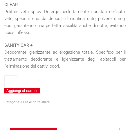
CLEAR
Pulitore vetri spray. Deterge perfettamente i cristalli dell’auto,
vetri, specchi, ecc. dai depositi di nicotina, unto, polvere, smog,
ecc. garantendo una perfetta visibilità anche di notte, evitando
noiosi riflessi.
SANITY CAR +
Deodorante igienizzante ad erogazione totale. Specifico per il
trattamento deodorante e igienizzante degli abitacoli per
l’eliminazione dei cattivi odori.
KIT
INTERNO
Aggiungi al carrello
AUTO
quantità
Categoria:
Cura Auto fai-da-te