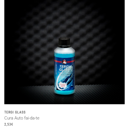
TERGI GLASS
Cura Auto fai-da-te
2,53
€