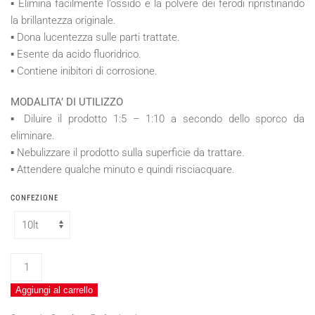
▪ Elimina facilmente l’ossido e la polvere dei ferodi ripristinando
la brillantezza originale.
▪ Dona lucentezza sulle parti trattate.
▪ Esente da acido fluoridrico.
▪ Contiene inibitori di corrosione.
MODALITA’ DI UTILIZZO
▪ Diluire il prodotto 1:5 – 1:10 a secondo dello sporco da
eliminare.
▪ Nebulizzare il prodotto sulla superficie da trattare.
▪ Attendere qualche minuto e quindi risciacquare.
CONFEZIONE
POLARIS
quantità
Aggiungi al carrello