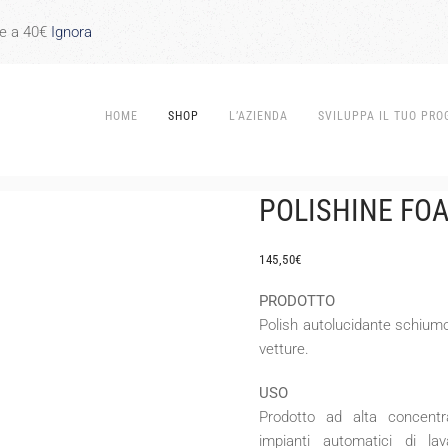
re a 40€
Ignora
HOME
SHOP
L’AZIENDA
SVILUPPA IL TUO PRO
POLISHINE FO
145,50
€
PRODOTTO
Polish autolucidante schiumog
vetture.
USO
Prodotto ad alta concentra
impianti automatici di la