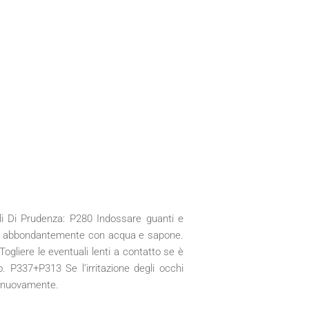
li Di Prudenza: P280 Indossare guanti e
re abbondantemente con acqua e sapone.
ere le eventuali lenti a contatto se è
. P337+P313 Se l’irritazione degli occhi
li nuovamente.