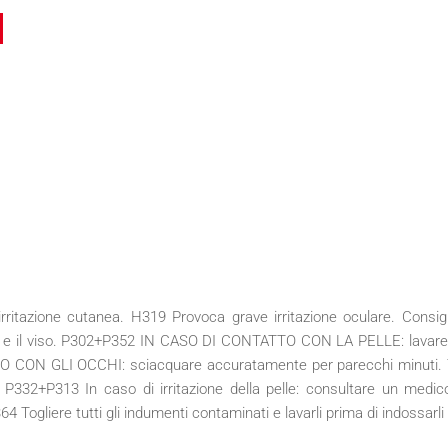
rritazione cutanea. H319 Provoca grave irritazione oculare. Consig
cchi e il viso. P302+P352 IN CASO DI CONTATTO CON LA PELLE: lava
N GLI OCCHI: sciacquare accuratamente per parecchi minuti. Togli
 P332+P313 In caso di irritazione della pelle: consultare un medico
 Togliere tutti gli indumenti contaminati e lavarli prima di indossar