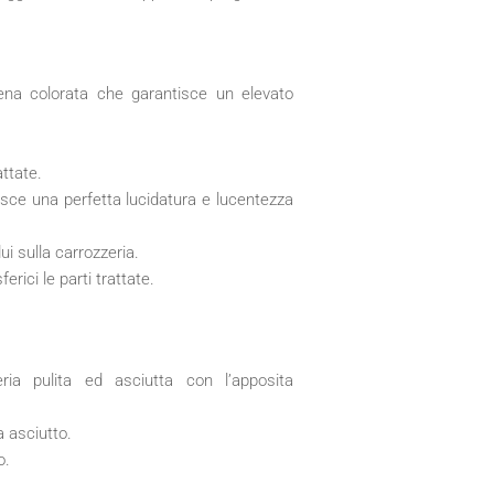
na colorata che garantisce un elevato
attate.
tisce una perfetta lucidatura e lucentezza
i sulla carrozzeria.
rici le parti trattate.
ria pulita ed asciutta con l’apposita
a asciutto.
o.