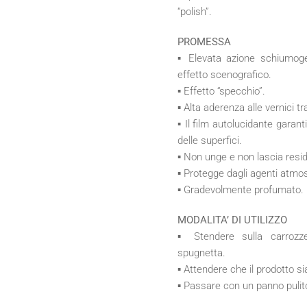
“polish”.
PROMESSA
▪ Elevata azione schiumoge
effetto scenografico.
▪ Effetto “specchio”.
▪ Alta aderenza alle vernici tr
▪ Il film autolucidante garan
delle superfici.
▪ Non unge e non lascia residu
▪ Protegge dagli agenti atmosfe
▪ Gradevolmente profumato.
MODALITA’ DI UTILIZZO
▪ Stendere sulla carrozze
spugnetta.
▪ Attendere che il prodotto si
▪ Passare con un panno pulit