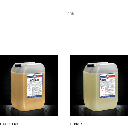
10lt
D 56 FOAMY
TURBOX