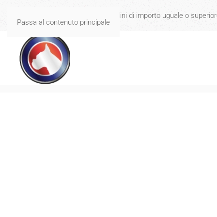
Spese di spedizione gratuite per ordini di importo uguale o superio
Passa al contenuto principale