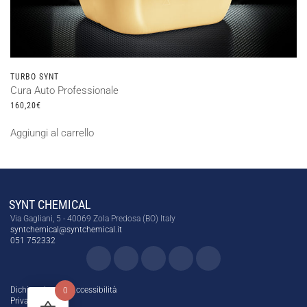
TURBO SYNT
Cura Auto Professionale
160,20
€
Aggiungi al carrello
SYNT CHEMICAL
Via Gagliani, 5 - 40069 Zola Predosa (BO) Italy
syntchemical@syntchemical.it
051 752332
Dichiarazione di Accessibilità
0
Privacy Policy