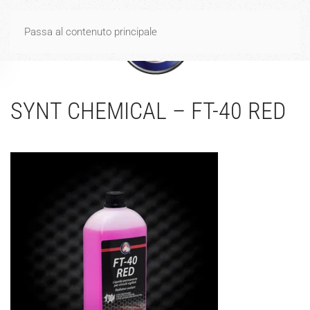
Spese di spedizione gratuite per ordini di importo uguale o
Passa al contenuto principale
superiore a 40€
Ignora
SYNT CHEMICAL – FT-40 RED