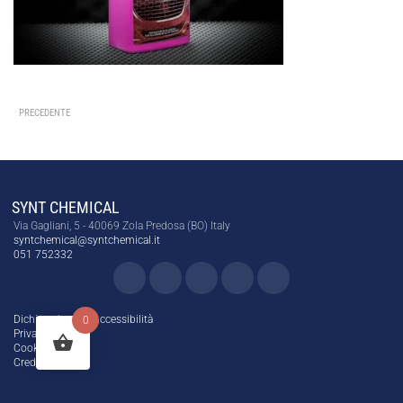
PRECEDENTE
SYNT CHEMICAL
Via Gagliani, 5 - 40069 Zola Predosa (BO) Italy
syntchemical@syntchemical.it
051 752332
Dichiarazione di Accessibilità
0
Privacy Policy
Cookie Policy
Credits