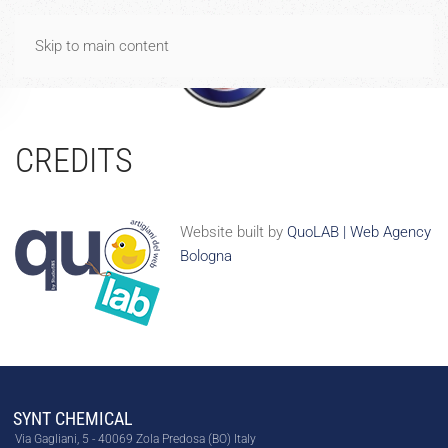
Spese di spedizione gratuite per ordini di importo uguale o
Skip to main content
superiore a 40€
Dismiss
CREDITS
Website built by
QuoLAB | Web Agency
Bologna
SYNT CHEMICAL
Via Gagliani, 5 - 40069 Zola Predosa (BO) Italy