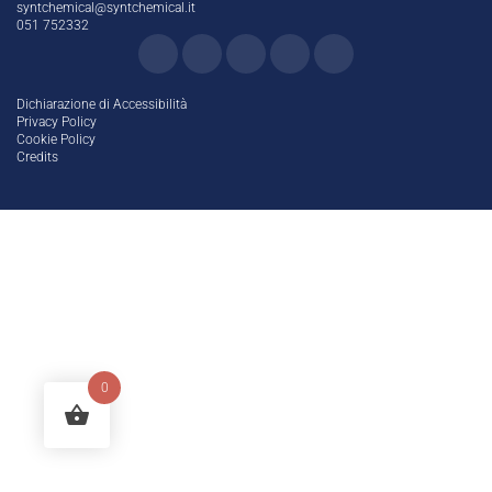
syntchemical@syntchemical.it
051 752332
Dichiarazione di Accessibilità
Privacy Policy
Cookie Policy
Credits
0